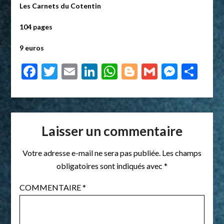
Les Carnets du Cotentin
104 pages
9 euros
Facebook
Twitter
Email
LinkedIn
WhatsApp
Blogger
Gmail
Messe
Par
Laisser un commentaire
Votre adresse e-mail ne sera pas publiée.
Les champs
obligatoires sont indiqués avec
*
COMMENTAIRE
*