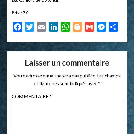
Les Cahiers du Cotentin
Prix : 7 €
Facebook
Twitter
Email
LinkedIn
WhatsApp
Blogger
Gmail
Messe
Par
Laisser un commentaire
Votre adresse e-mail ne sera pas publiée.
Les champs
obligatoires sont indiqués avec
*
COMMENTAIRE
*