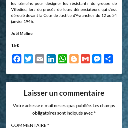
les témoins pour désigner les résistants du groupe de
Villedieu, lors du procès de leurs dénonciateurs qui s’est
déroulé devant la Cour de Justice d’Avranches du 12 au 24
janvier 1946.
Joël Maline
16 €
Facebook
Twitter
Email
LinkedIn
WhatsApp
Blogger
Gmail
Messe
Par
Laisser un commentaire
Votre adresse e-mail ne sera pas publiée.
Les champs
obligatoires sont indiqués avec
*
COMMENTAIRE
*