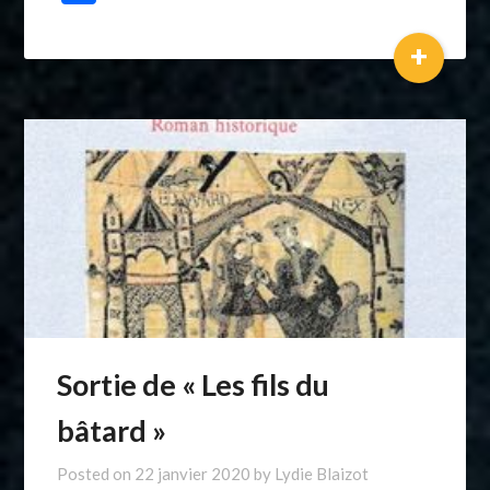
+
Sortie de « Les fils du
bâtard »
Posted on
22 janvier 2020
by
Lydie Blaizot