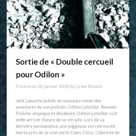
Sortie de « Double cercueil
pour Odilon »
Posted on
20 janvier 2020
by
Lydie Blaizot
Jack Lamache publie un nouveau roman des
aventures de son policier, Odilon Letellier. Résumé :
Policier atypique et désabusé, Odilon Letellier voit
enfin arriver l’heure de la retraite. Lors de sa
dernière permanence, une joggeuse est retrouvée
morte prés de la voie verte Caen-Clécy. L’identité de