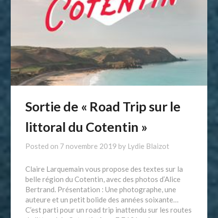
Sortie de « Road Trip sur le
littoral du Cotentin »
Posted on
7 novembre 2019
by
Lydie Blaizot
Claire Larquemain vous propose des textes sur la
belle région du Cotentin, avec des photos d’Alice
Bertrand. Présentation : Une photographe, une
auteure et un petit bolide des années soixante…
C’est parti pour un road trip inattendu sur les routes