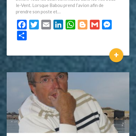
le-Vent. Lorsque Babou prend l’avion afin de
prendre son poste et…
Facebook
Twitter
Email
LinkedIn
WhatsApp
Blogger
Gmail
Mess
Partager
+