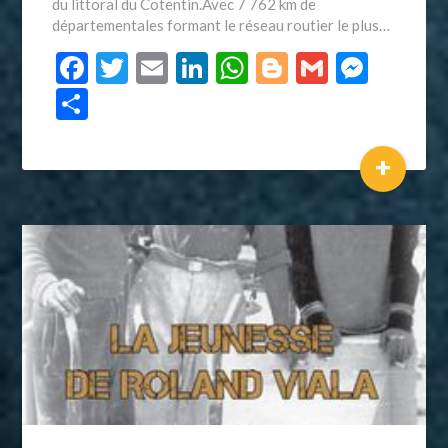
du littoral du Cotentin.Avec 7 762 km de
départementales formant le réseau routier le plus…
Facebook
Twitter
Email
LinkedIn
WhatsApp
Blogger
Gmail
Mess
Partager
+