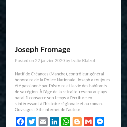
Joseph Fromage
Posted on
22 janvier 2020
by
Lydie Blaizot
Natif de Créances (Manche), contrôleur général
honoraire de la Police Nationale, Joseph a toujours
été passionné par l’histoire et la vie des habitants
de sa région. À l’âge de la retraite, revenu au pays
natal, il consacre son temps à l’écriture en
s’intéressant à l’histoire régionale et au roman.
Ouvrages : Site internet de l’auteur
Facebook
Twitter
Email
LinkedIn
WhatsApp
Blogger
Gmail
Mess