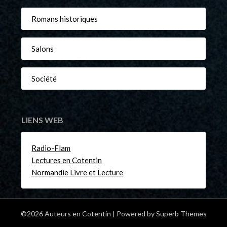
Romans historiques
Salons
Société
LIENS WEB
Radio-Flam
Lectures en Cotentin
Normandie Livre et Lecture
©2026 Auteurs en Cotentin
| Powered by
Superb Themes