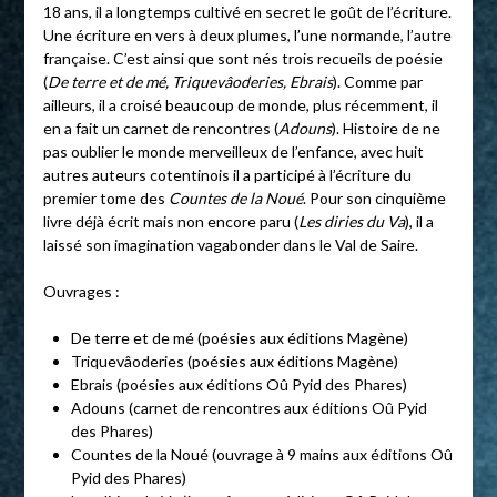
18 ans, il a longtemps cultivé en secret le goût de l’écriture.
Une écriture en vers à deux plumes, l’une normande, l’autre
française. C’est ainsi que sont nés trois recueils de poésie
(
De terre et de mé, Triquevâoderies, Ebrais
). Comme par
ailleurs, il a croisé beaucoup de monde, plus récemment, il
en a fait un carnet de rencontres (
Adouns
). Histoire de ne
pas oublier le monde merveilleux de l’enfance, avec huit
autres auteurs cotentinois il a participé à l’écriture du
premier tome des
Countes de la Noué
. Pour son cinquième
livre déjà écrit mais non encore paru (
Les diries du Va
), il a
laissé son imagination vagabonder dans le Val de Saire.
Ouvrages :
De terre et de mé (poésies aux éditions Magène)
Triquevâoderies (poésies aux éditions Magène)
Ebrais (poésies aux éditions Oû Pyid des Phares)
Adouns (carnet de rencontres aux éditions Oû Pyid
des Phares)
Countes de la Noué (ouvrage à 9 mains aux éditions Oû
Pyid des Phares)