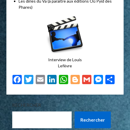
Les diries du Va (à paraître aux éditions Oû Pyid des
Phares)
Interview de Louis
Lefèvre
Facebook
Twitter
Email
LinkedIn
WhatsApp
Blogger
Gmail
Messe
Par
RECHERCHER
Rechercher