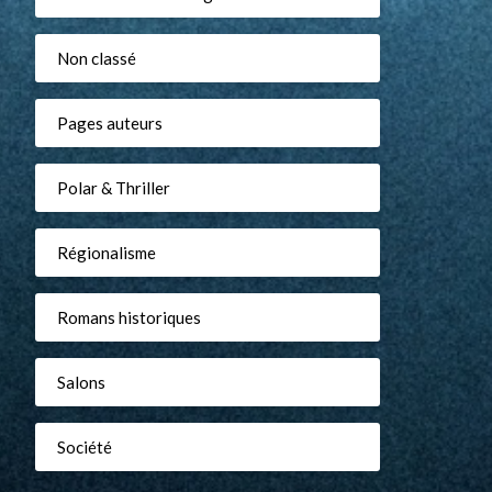
Non classé
Pages auteurs
Polar & Thriller
Régionalisme
Romans historiques
Salons
Société