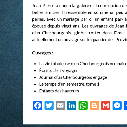
Jean-Pierre a connu la galère et la corruption de
belles amitiés. Il ressemble en somme un peu 
perles, avec un mariage par ci, un enfant par-l
épouse depuis vingt ans. Les ouvrages de Jean-P
d’un Cherbourgeois, globe-trotter dans l’âme.
actuellement un ouvrage sur le quartier des Provi
Ouvrages :
La vie fabuleuse d’un Cherbourgeois ordinair
Écrire, c’est voyager
Journal d’un Cherbourgeois engagé
Le temps d’un semestre, tome 1
Enfants des hauteurs
Facebook
Twitter
Email
LinkedIn
WhatsAp
Blogge
Gma
M