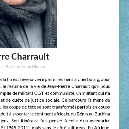
rre Charrault
rs 2025
by
Lydie Blaizot
la fin est revenu vivre parmi les siens à Cherbourg, pour
i, le résumé de la vie de Jean-Pierre Charrault qu’il nous
emplie de militant CGT et communiste, un militant qui n’a
é et de quête de justice sociale. Ce parcours l’a mené de
où les coups de tête se sont transformés parfois en coups
duit à arpenter le continent africain, du Bénin au Burkina
eux. Son itinéraire fait penser à celle d’un aventurier
kë (1949-2011), mais sans le côté sulfureux. En Afrique,