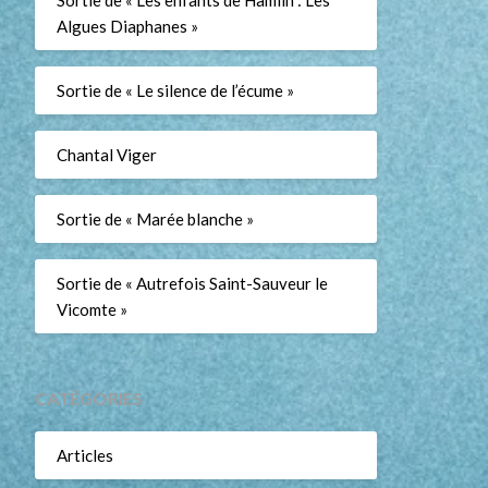
Sortie de « Les enfants de Hamlin : Les
Algues Diaphanes »
Sortie de « Le silence de l’écume »
Chantal Viger
Sortie de « Marée blanche »
Sortie de « Autrefois Saint-Sauveur le
Vicomte »
CATÉGORIES
Articles