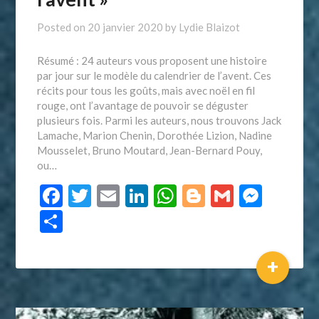
Posted on
20 janvier 2020
by
Lydie Blaizot
Résumé : 24 auteurs vous proposent une histoire
par jour sur le modèle du calendrier de l’avent. Ces
récits pour tous les goûts, mais avec noël en fil
rouge, ont l’avantage de pouvoir se déguster
plusieurs fois. Parmi les auteurs, nous trouvons Jack
Lamache, Marion Chenin, Dorothée Lizion, Nadine
Mousselet, Bruno Moutard, Jean-Bernard Pouy,
ou…
Facebook
Twitter
Email
LinkedIn
WhatsApp
Blogger
Gmail
Mess
Partager
+