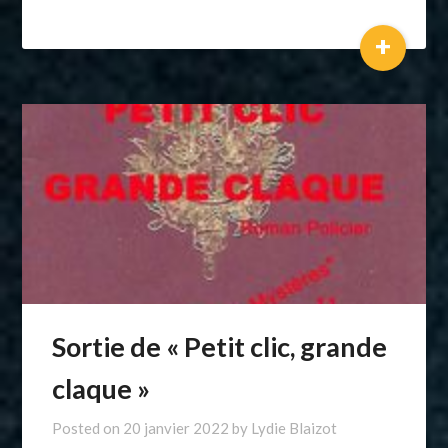
+
Sortie de « Petit clic, grande
claque »
Posted on
20 janvier 2022
by
Lydie Blaizot