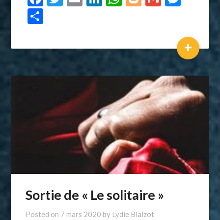
Partager
+
Sortie de « Le solitaire »
Posted on
7 mars 2020
by
Lydie Blaizot