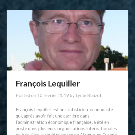
François Lequiller
Posted on
10 février 2019
by
Lydie Blaizot
François Lequiller est un statisticien-économiste
qui, après avoir fait une carrière dans
l’administration économique française, a été en
poste dans plusieurs organisations internationales
et, à ce titre, a roulé sa bosse en Afrique, en Europe