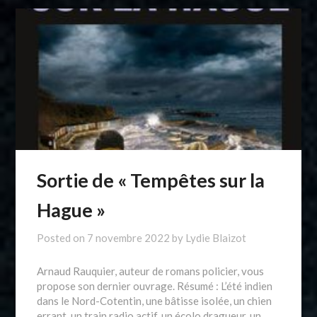
Sortie de « Tempêtes sur la
Hague »
Posted on
7 novembre 2022
by
Lydie Blaizot
Arnaud Rauquier, auteur de romans policier, vous
propose son dernier ouvrage. Résumé : L’été indien
dans le Nord-Cotentin, une bâtisse isolée, un chien
errant, un train radio actif, un écolo dragueur, un