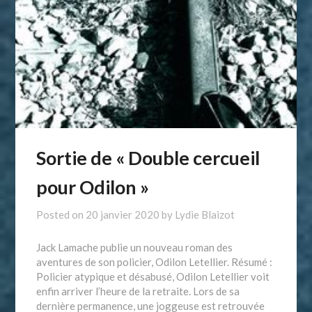
Sortie de « Double cercueil
pour Odilon »
Posted on
20 janvier 2020
by
Lydie Blaizot
Jack Lamache publie un nouveau roman des
aventures de son policier, Odilon Letellier. Résumé :
Policier atypique et désabusé, Odilon Letellier voit
enfin arriver l’heure de la retraite. Lors de sa
dernière permanence, une joggeuse est retrouvée