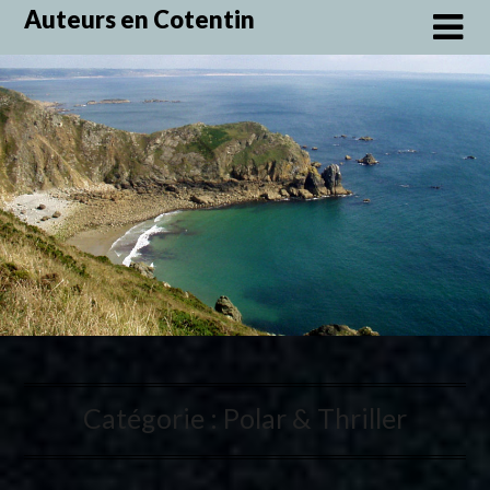
Skip
Auteurs en Cotentin
to
content
Catégorie :
Polar & Thriller