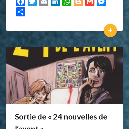
Facebook
Twitter
Email
LinkedIn
WhatsApp
Blogger
Gmail
Mess
Partager
+
Sortie de « 24 nouvelles de
l’avent »