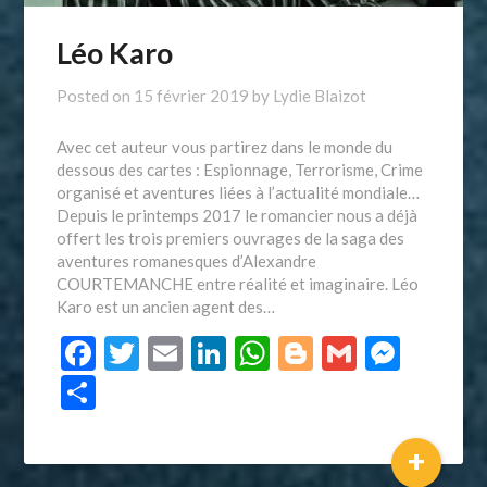
Léo Karo
Posted on
15 février 2019
by
Lydie Blaizot
Avec cet auteur vous partirez dans le monde du
dessous des cartes : Espionnage, Terrorisme, Crime
organisé et aventures liées à l’actualité mondiale…
Depuis le printemps 2017 le romancier nous a déjà
offert les trois premiers ouvrages de la saga des
aventures romanesques d’Alexandre
COURTEMANCHE entre réalité et imaginaire. Léo
Karo est un ancien agent des…
Facebook
Twitter
Email
LinkedIn
WhatsApp
Blogger
Gmail
Mess
Partager
+