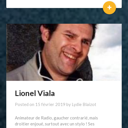
+
Lionel Viala
Posted on
15 février 2019
by
Lydie Blaizot
Animateur de Radio, gaucher contrarié, mais
droitier enjoué, surtout avec un stylo ! Ses