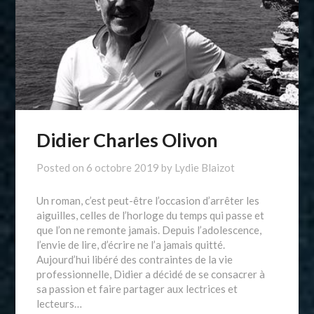
Didier Charles Olivon
Posted on
6 octobre 2019
by
Lydie Blaizot
Un roman, c’est peut-être l’occasion d’arrêter les
aiguilles, celles de l’horloge du temps qui passe et
que l’on ne remonte jamais. Depuis l’adolescence,
l’envie de lire, d’écrire ne l’a jamais quitté.
Aujourd’hui libéré des contraintes de la vie
professionnelle, Didier a décidé de se consacrer à
sa passion et faire partager aux lectrices et
lecteurs…