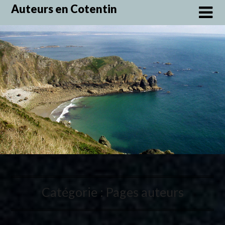
Skip
Auteurs en Cotentin
to
content
Catégorie :
Pages auteurs