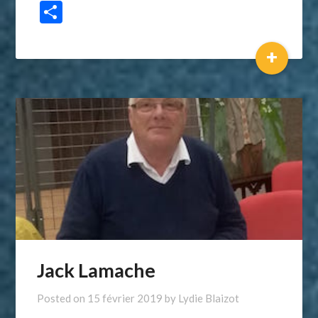
Partager
+
Jack Lamache
Posted on
15 février 2019
by
Lydie Blaizot