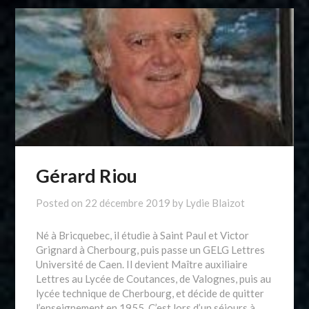
Gérard Riou
Posted on
22 décembre 2019
by
Lydie Blaizot
Né à Bricquebec, il étudie à Saint Paul et Victor
Grignard à Cherbourg, puis passe un GELG Lettres
Université de Caen. Il devient Maître auxiliaire
Lettres au Lycée de Coutances, de Valognes, puis au
lycée technique de Cherbourg, et décide de quitter
l’enseignement en 1955. C’est lors d’un séjours à