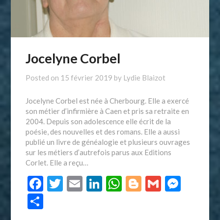
Jocelyne Corbel
Posted on
15 février 2019
by
Lydie Blaizot
Jocelyne Corbel est née à Cherbourg. Elle a exercé
son métier d’infirmière à Caen et pris sa retraite en
2004. Depuis son adolescence elle écrit de la
poésie, des nouvelles et des romans. Elle a aussi
publié un livre de généalogie et plusieurs ouvrages
sur les métiers d’autrefois parus aux Editions
Corlet. Elle a reçu…
Facebook
Twitter
Email
LinkedIn
WhatsApp
Blogger
Gmail
Mess
Partager