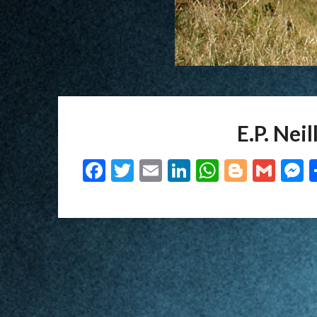
E.P. Nei
Facebook
Twitter
Email
LinkedIn
WhatsAp
Blogge
Gma
M