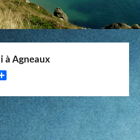
lli à Agneaux
p
r
il
essenger
Partager