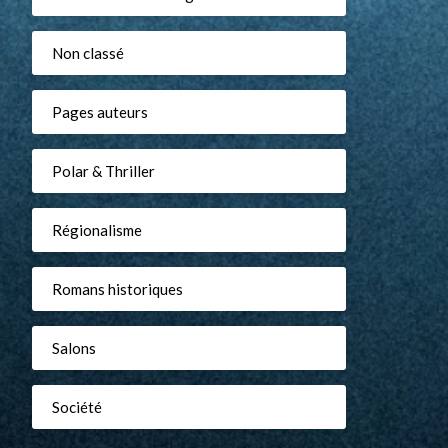
Non classé
Pages auteurs
Polar & Thriller
Régionalisme
Romans historiques
Salons
Société