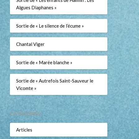
Sortie de « Les enfants de Hamlin : Les
Algues Diaphanes »
Sortie de « Le silence de l’écume »
Chantal Viger
Sortie de « Marée blanche »
Sortie de « Autrefois Saint-Sauveur le
Vicomte »
CATÉGORIES
Articles